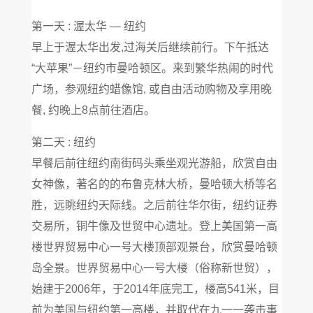
第一天 : 渥太华 — 纽约
早上于渥太华出发,过海关后继续前行。下午抵达
“大苹果”－纽约市曼哈顿区。来到繁华热闹的时代
广场，参观纽约蜡像馆, 或自由活动购物及享用晚
餐, 约晚上8点前往酒店。
第二天 : 纽约
早餐后前往纽约南街码头乘坐观光游船，欣赏自由
女神像，著名的的布鲁克林大桥，曼哈顿大桥等名
胜，远眺纽约天际线。之后前往华尔街，纽约证券
交易所，铜牛像及世贸中心遗址。登上美国第一高
楼世界贸易中心一号大楼顶部观景台，欣赏曼哈顿
岛全景。世界贸易中心一号大楼（俗称新世贸），
始建于2006年，于2014年底完工，楼高541米，目
前为美国与纽约第一高楼，并取代在九一一袭击事